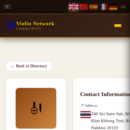
✉️
f
in
🎻
Violin Network
COMMUNITY
←
Back to Directory
Contact Informatio
🎻
📍
Address
340 Soi Saen Suk, 
Khet Khlong Toei
,
K
Nakhon
10110